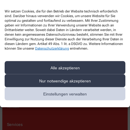
Kontakt
Wir setzen Cookies, die für den Betrieb der Website technisch erforderlich
sind. Darüber hinaus verwenden wir Cookies, um unsere Website für Sie
Waller Ring Apotheke OHG
optimal zu gestalten und fortlaufend zu verbessern. Mit Ihrer Zustimmung
geben wir Informationen zu Ihrer Verwendung unserer Website auch an
Drittanbieter weiter. Soweit dabei Daten in Ländern verarbeitet werden, in
Waller Ring 140 e
,
28219
Bremen
denen kein angemessenes Datenschutzniveau besteht, stimmen Sie mit Ihrer
+49-421380520
Einwilligung zur Nutzung dieser Dienste auch der Verarbeitung Ihrer Daten in
diesen Ländern gem. Artikel 49 Abs. 1 lit. a DSGVO zu. Weitere Informationen
+49-4213805229
können Sie unserer
Datenschutzerklärung
entnehmen.
waller.ring.apotheke@gmail.com
Alle akzeptieren
Nur notwendige akzeptieren
Über uns
Einstellungen verwalten
Lieferoptionen
Kontakt
Services